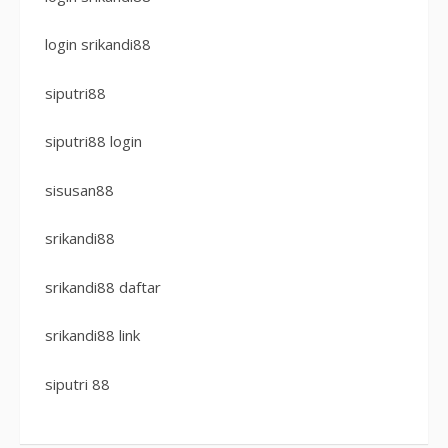
login srikandi88
siputri88
siputri88 login
sisusan88
srikandi88
srikandi88 daftar
srikandi88 link
siputri 88