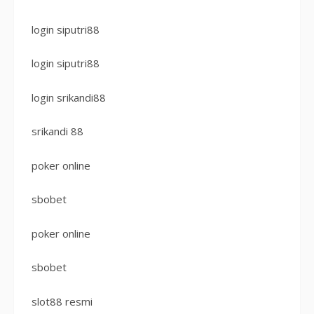
login siputri88
login siputri88
login srikandi88
srikandi 88
poker online
sbobet
poker online
sbobet
slot88 resmi