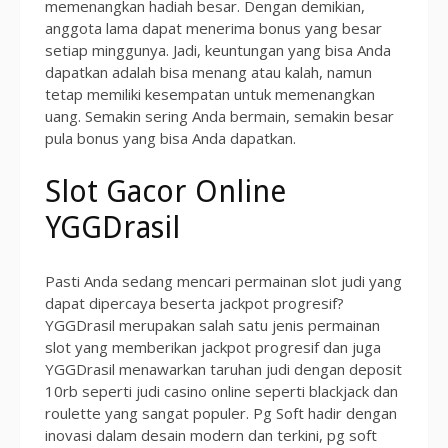
memenangkan hadiah besar. Dengan demikian,
anggota lama dapat menerima bonus yang besar
setiap minggunya. Jadi, keuntungan yang bisa Anda
dapatkan adalah bisa menang atau kalah, namun
tetap memiliki kesempatan untuk memenangkan
uang. Semakin sering Anda bermain, semakin besar
pula bonus yang bisa Anda dapatkan.
Slot Gacor Online
YGGDrasil
Pasti Anda sedang mencari permainan slot judi yang
dapat dipercaya beserta jackpot progresif?
YGGDrasil merupakan salah satu jenis permainan
slot yang memberikan jackpot progresif dan juga
YGGDrasil menawarkan taruhan judi dengan deposit
10rb seperti judi casino online seperti blackjack dan
roulette yang sangat populer. Pg Soft hadir dengan
inovasi dalam desain modern dan terkini, pg soft