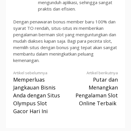
mengunduh aplikasi, sehingga sangat
praktis dan efisien.
Dengan penawaran bonus member baru 100% dan
syarat TO rendah, situs-situs ini memberikan
pengalaman bermain slot yang menguntungkan dan
mudah diakses kapan saja. Bagi para pecinta slot,
memilih situs dengan bonus yang tepat akan sangat
membantu dalam meningkatkan peluang
kemenangan.
Lanjut
Artikel sebelumnya
Artikel berikutnya
Memperluas
Putar dan
Membaca
Jangkauan Bisnis
Menangkan
Anda dengan Situs
Pengalaman Slot
Olympus Slot
Online Terbaik
Gacor Hari Ini