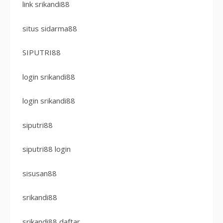
link srikandi88
situs sidarma88
SIPUTRI88
login srikandi88
login srikandi88
siputri88
siputri88 login
sisusan88
srikandi88
srikandi88 daftar