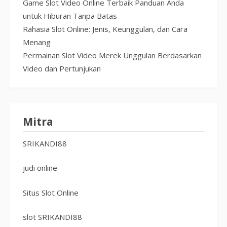
Game Slot Video Online Terbaik Panduan Anda
untuk Hiburan Tanpa Batas
Rahasia Slot Online: Jenis, Keunggulan, dan Cara
Menang
Permainan Slot Video Merek Unggulan Berdasarkan
Video dan Pertunjukan
Mitra
SRIKANDI88
judi online
Situs Slot Online
slot SRIKANDI88