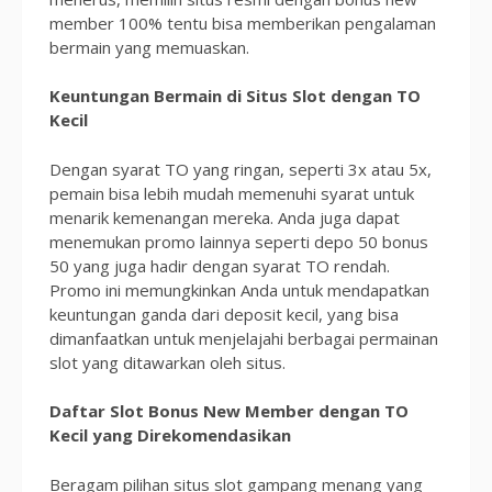
member 100% tentu bisa memberikan pengalaman
bermain yang memuaskan.
Keuntungan Bermain di Situs Slot dengan TO
Kecil
Dengan syarat TO yang ringan, seperti 3x atau 5x,
pemain bisa lebih mudah memenuhi syarat untuk
menarik kemenangan mereka. Anda juga dapat
menemukan promo lainnya seperti depo 50 bonus
50 yang juga hadir dengan syarat TO rendah.
Promo ini memungkinkan Anda untuk mendapatkan
keuntungan ganda dari deposit kecil, yang bisa
dimanfaatkan untuk menjelajahi berbagai permainan
slot yang ditawarkan oleh situs.
Daftar Slot Bonus New Member dengan TO
Kecil yang Direkomendasikan
Beragam pilihan
situs slot gampang menang
yang