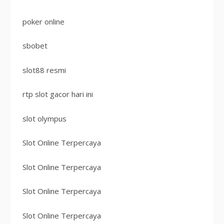
poker online
sbobet
slot88 resmi
rtp slot gacor hari ini
slot olympus
Slot Online Terpercaya
Slot Online Terpercaya
Slot Online Terpercaya
Slot Online Terpercaya