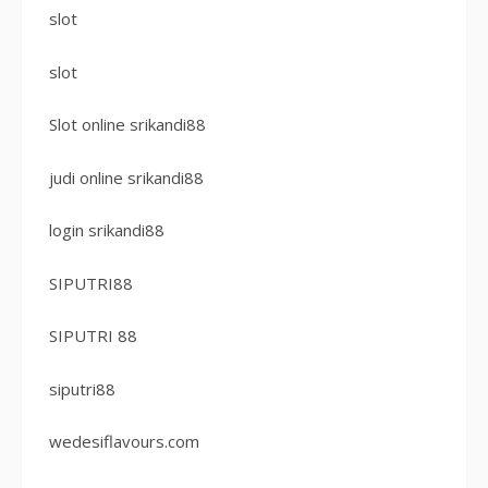
slot
slot
Slot online srikandi88
judi online srikandi88
login srikandi88
SIPUTRI88
SIPUTRI 88
siputri88
wedesiflavours.com